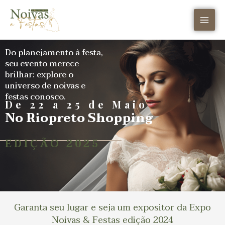
MAI
Ir
para
MEN
o
conteúdo
Do planejamento à festa,
seu evento merece
brilhar: explore o
universo de noivas e
festas conosco.
De 22 a 25 de Maio
No Riopreto Shopping
EDIÇÃO 2025
Garanta seu lugar e seja um expositor da Expo
Noivas & Festas edição 2024